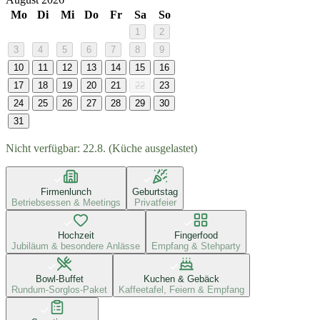
Mo
Di
Mi
Do
Fr
Sa
So
1
2
3
4
5
6
7
8
9
10
11
12
13
14
15
16
17
18
19
20
21
22
23
24
25
26
27
28
29
30
31
Nicht verfügbar:
22.8. (Küche ausgelastet)
Firmenlunch
Geburtstag
Betriebsessen & Meetings
Privatfeier
Hochzeit
Fingerfood
Jubiläum & besondere Anlässe
Empfang & Stehparty
Bowl-Buffet
Kuchen & Gebäck
Rundum-Sorglos-Paket
Kaffeetafel, Feiern & Empfang