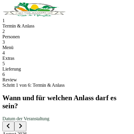
1
Termin & Anlass
2
Personen
3
Menü
4
Extras
5
Lieferung
6
Review
Schritt
1
von
6
:
Termin & Anlass
Wann und für welchen Anlass darf es
sein?
Datum der Veranstaltung
August 2026